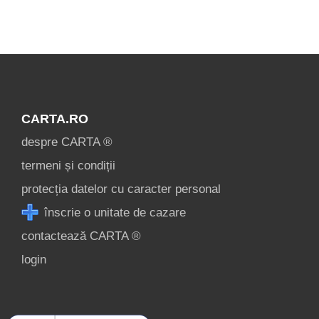
contact
login
Voir toutes les
attractions
touristiques à
CARTA.RO
Moldova »
despre CARTA ®
termeni și condiții
protecția datelor cu caracter personal
înscrie o unitate de cazare
contactează CARTA ®
login