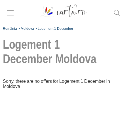
România
>
Moldova
>
Logement 1 December
Logement 1
December
Moldova
Înscrie o
unitate de cazare
Sorry, there are no offers for Logement 1 December in
Moldova
despre C A R T A
®
termeni și
condiții