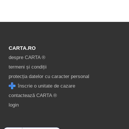
login
Voir toutes les
attractions
touristiques à
Transalpina
CARTA.RO
Nord »
despre CARTA ®
termeni și condiții
protecția datelor cu caracter personal
înscrie o unitate de cazare
contactează CARTA ®
login