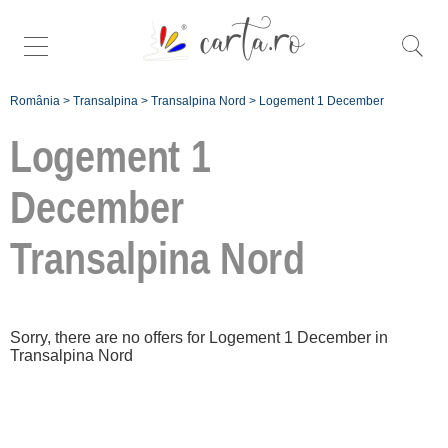
România
>
Transalpina
>
Transalpina Nord
>
Logement 1 December
Logement 1
December
Transalpina Nord
Înscrie o
unitate de cazare
despre C A R T A
Sorry, there are no offers for Logement 1 December in
®
Transalpina Nord
termeni și condiții
contact