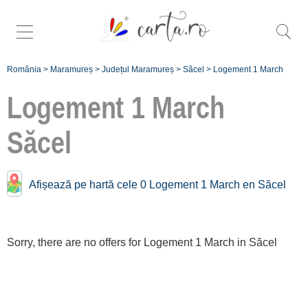
România
>
Maramureș
>
Județul Maramureș
>
Săcel
>
Logement 1 March
Logement 1 March
Săcel
Înscrie
Afișează pe hartă cele 0 Logement 1 March en Săcel
o unitate de
cazare
Sorry, there are no offers for Logement 1 March in Săcel
despre C A
R T A ®
termeni și