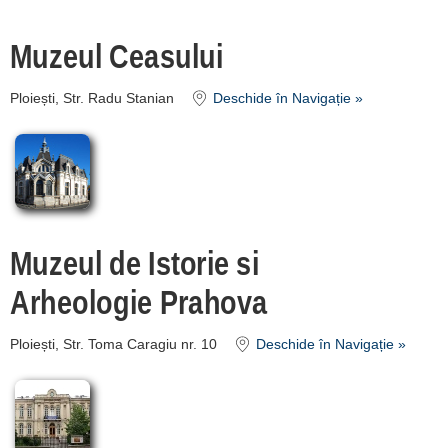
Văleni - Cheia
Muzeul Ceasului
[10 offers à 57.8 km]
Zona Buzău
Ploiești, Str. Radu Stanian
Deschide în Navigație »
[6 offers à 66.6 km]
Parcul Natural Bucegi
[6 offers à 67.7 km]
Argeș
Muzeul de Istorie si
[8 offers à 90.9 km]
Arheologie Prahova
Înscrie o unitate de
Ploiești, Str. Toma Caragiu nr. 10
Deschide în Navigație »
cazare
despre C A R T A ®
termeni și condiții