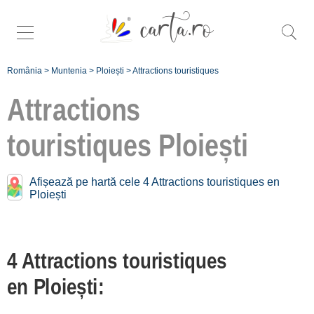
România
>
Muntenia
>
Ploiești
>
Attractions touristiques
Attractions
touristiques
Ploiești
Attractions touristiques
près de
Ploiești:
Afișează pe hartă cele 4 Attractions touristiques en
Ploiești
Valea Prahovei
[13 offers à 0 km]
Zona Valea Doftanei
4 Attractions touristiques
[1 offers à 49.5 km]
en Ploiești:
Zona București
[20 offers à 56.7 km]