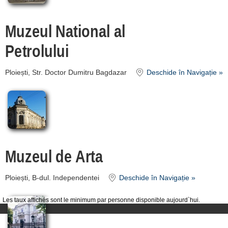
contact
login
Muzeul National al
Petrolului
Ploiești, Str. Doctor Dumitru Bagdazar
Deschide în Navigație »
Muzeul de Arta
Ploiești, B-dul. Independentei
Deschide în Navigație »
Les taux affichés sont le minimum par personne disponible aujourd`hui.