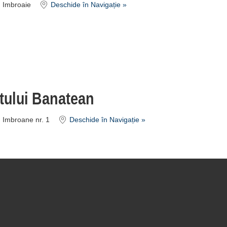
m Imbroaie
Deschide în Navigație »
tului Banatean
m Imbroane nr. 1
Deschide în Navigație »