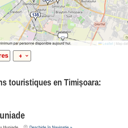
 minimum par personne disponible aujourd`hui.
Leaflet
|
Map da
res
ons touristiques en Timișoara:
Huniade
cu Huniade
Deschide în Navigație »