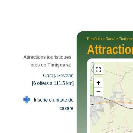
România
>
Banat
>
Timișoa
Attracti
Attractions touristiques
près de
Timișoara:
Caraș-Severin
+
[6 offers à 111.5 km]
−
Înscrie o unitate de
cazare