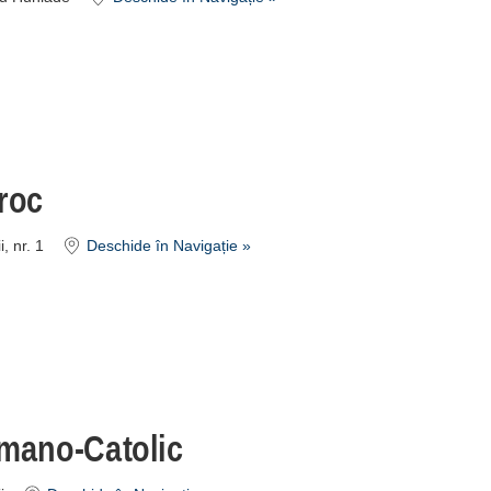
roc
, nr. 1
Deschide în Navigație »
mano-Catolic