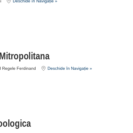
i
Deschide în Navigație »
Mitropolitana
ul Regele Ferdinand
Deschide în Navigație »
oologica