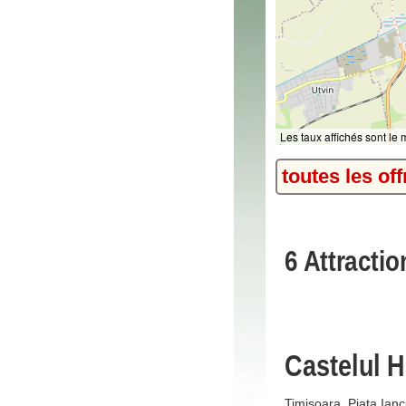
Les taux affichés sont le
toutes les off
6 Attracti
Castelul 
Timișoara, Piata Ian