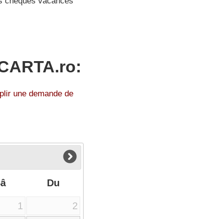
s chèques vacances
 CARTA.ro:
mplir une demande de
Sâ
Du
1
2