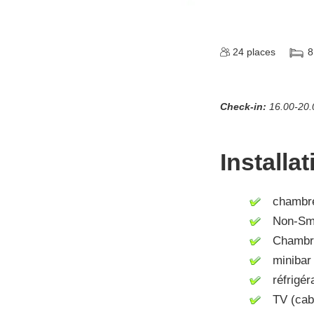
24
places
8
Check-in:
16.00-20.
Installa
chambre 
Non-Smo
Chambres
minibar
réfrigér
TV (cable 