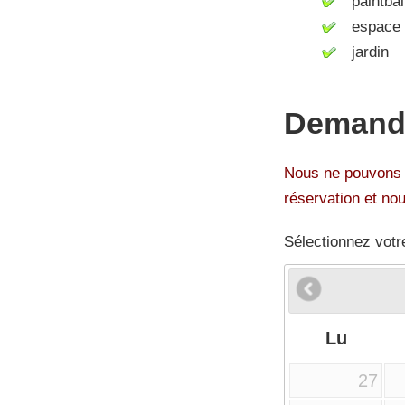
paintbal
espace d
jardin
Demande
Nous ne pouvons p
réservation et no
Sélectionnez votr
Lu
27