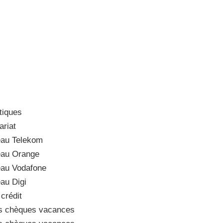
tiques
riat
au Telekom
eau Orange
au Vodafone
au Digi
crédit
s chèques vacances