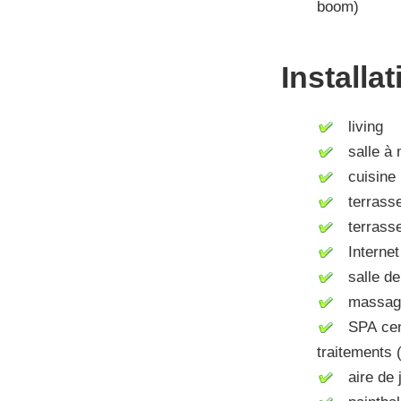
boom)
Installa
living
salle à 
cuisine (
terrass
terrasse
Internet 
salle de
massag
SPA centr
traitements 
aire de j