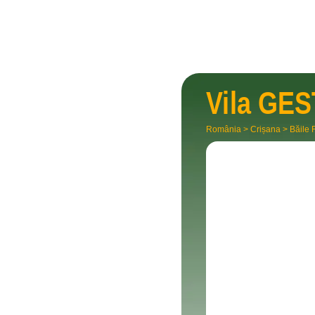
Vila
GES
România
>
Crișana
>
Băile 