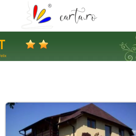
T
Felix