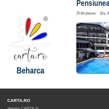
Pensiune
60
places
3
Beharca
CARTA.RO
despre CARTA ®