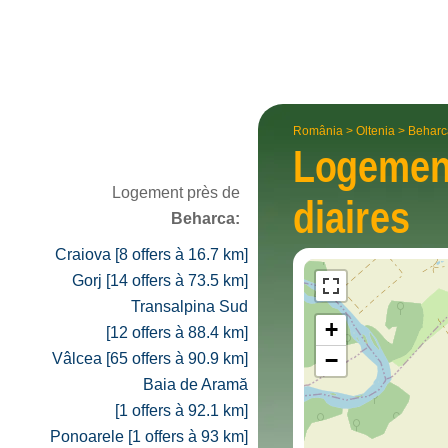
România
>
Oltenia
>
Beharc
Logeme
Logement près de
diaires
Beharca:
Craiova [8 offers à 16.7 km]
Gorj [14 offers à 73.5 km]
Transalpina Sud
+
[12 offers à 88.4 km]
−
Vâlcea [65 offers à 90.9 km]
Baia de Aramă
[1 offers à 92.1 km]
Ponoarele [1 offers à 93 km]