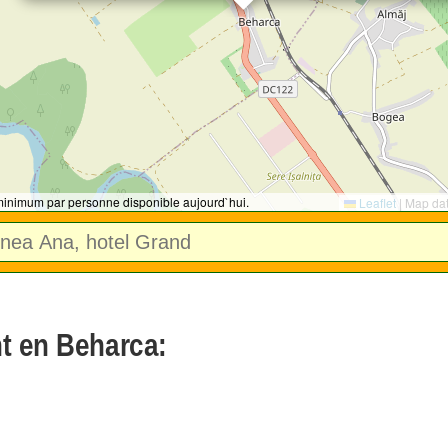
 minimum par personne disponible aujourd`hui.
Leaflet
|
Map da
t en Beharca: