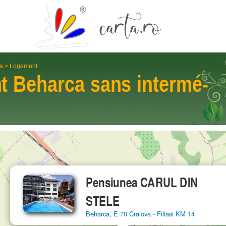
a
>
Logement
nt
Beharca
sans intermé­
Pensiunea CARUL DIN
STELE
Beharca, E 70 Craiova - Filiasi KM 14