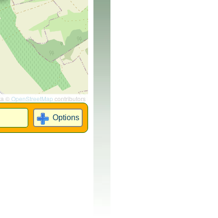
ta ©
OpenStreetMap
contributors
Options