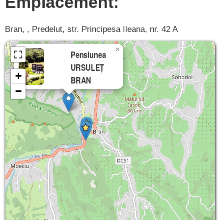
Emplacement:
Bran, , Predelut, str. Principesa Ileana, nr. 42 A
×
Pensiunea
URSULEȚ
+
BRAN
−