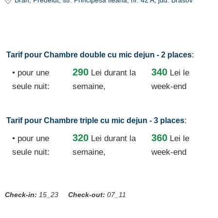
Bran
, Predelut, str. Principesa Ileana, nr. 42 A
, jud. Brasov
:
Tarif pour Chambre double cu mic dejun - 2 places
290
340
• pour une
Lei
durant la
Lei le
seule nuit:
semaine,
week-end
:
Tarif pour Chambre triple cu mic dejun - 3 places
320
360
• pour une
Lei
durant la
Lei le
seule nuit:
semaine,
week-end
Check-in:
15_23
Check-out:
07_11