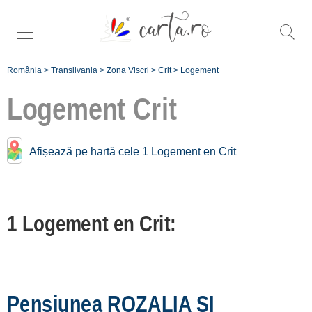
România
>
Transilvania
>
Zona Viscri
>
Crit
>
Logement
Logement
Crit
Afișează pe hartă cele 1 Logement en Crit
Înscrie o
unitate de cazare
1 Logement en Crit:
despre C A R T A
®
termeni și
condiții
Pensiunea ROZALIA SI