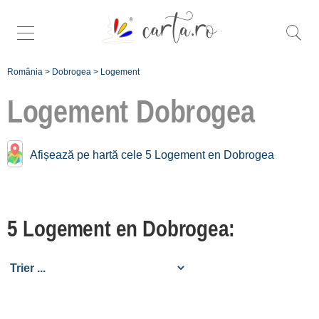
România
>
Dobrogea
>
Logement
Logement
Dobrogea
Trouver plus
Afișează pe hartă cele 5 Logement en Dobrogea
spécifiques
logement à
Dobrogea:
5 Logement en Dobrogea:
Greci [2]
Jurilovca [2]
Lunca [1]