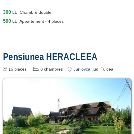
300
LEI
Chambre double
590
LEI
Appartement - 4 places
Pensiunea HERACLEEA
16
places
8
chambres
Jurilovca
, jud. Tulcea