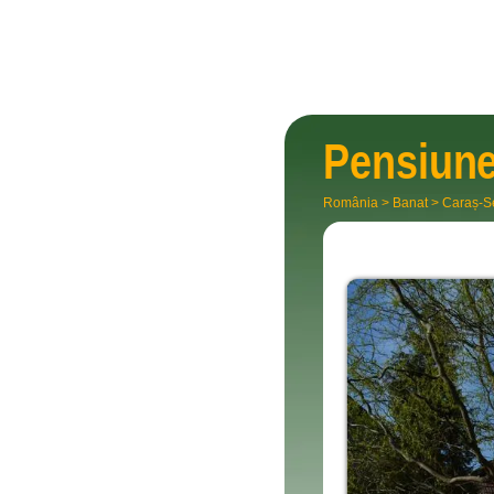
Pensiun
România
>
Banat
>
Caraș-S