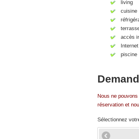
living
cuisine (
réfrigér
terrass
accès int
Internet 
piscine
Demande
Nous ne pouvons p
réservation et no
Sélectionnez votr