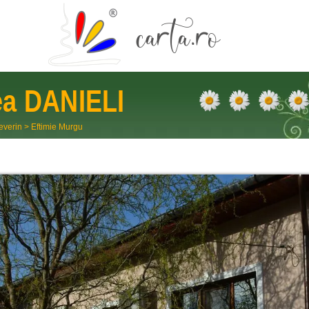
ea
DANIELI
everin
>
Eftimie Murgu