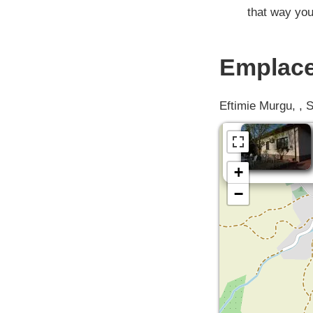
that way you
Emplac
Eftimie Murgu, , S
+
−