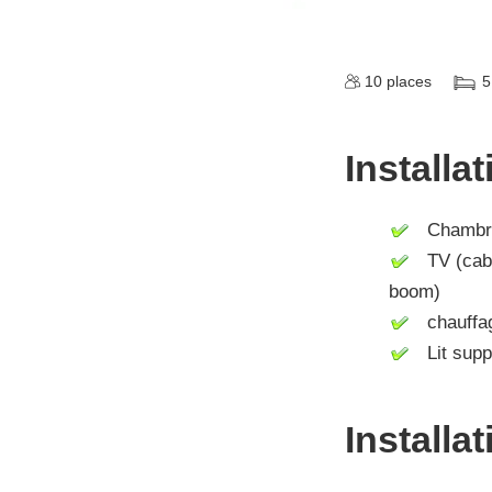
10
places
5
Installa
Chambres
TV (cable 
boom)
chauffag
Lit supp
Installa