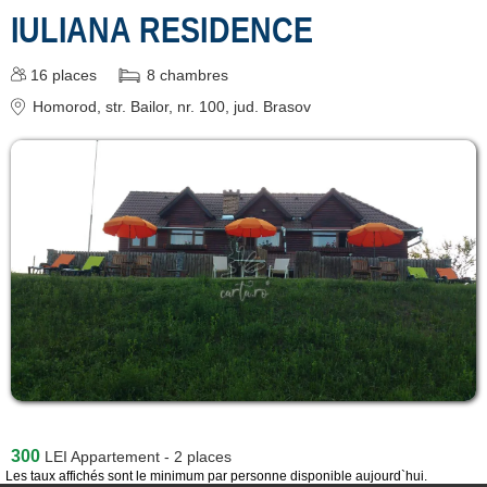
IULIANA RESIDENCE
Țara Făgărașului
[15 offers à 39.1 km]
16
places
8
chambres
Poiana Mărului
Homorod
, str. Bailor, nr. 100
, jud. Brasov
[2 offers à 48.4 km]
Brașov
[89 offers à 50.5 km]
Zărnești
[4 offers à 53.1 km]
Predeal
[27 offers à 63.7 km]
Înscrie o unitate de
cazare
300
LEI
Appartement - 2 places
Les taux affichés sont le minimum par personne disponible aujourd`hui.