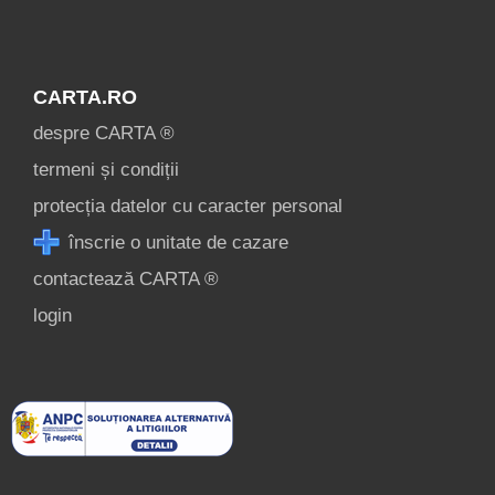
despre C A R T A ®
termeni și condiții
contact
CARTA.RO
login
despre CARTA ®
termeni și condiții
protecția datelor cu caracter personal
înscrie o unitate de cazare
contactează CARTA ®
login