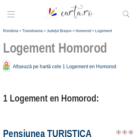
România
>
Transilvania
>
Județul Brașov
>
Homorod
>
Logement
Logement
Homorod
Logement près de
Afișează pe hartă cele 1 Logement en Homorod
Homorod:
Hoghiz
1 Logement en Homorod:
[1 offers à 6.7 km]
Bărcuț
[1 offers à 27.9 km]
Sinca Veche
Pensiunea TURISTICA
[2 offers à 31.9 km]