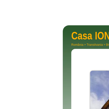
Casa
IO
România
>
Transilvania
>
Br