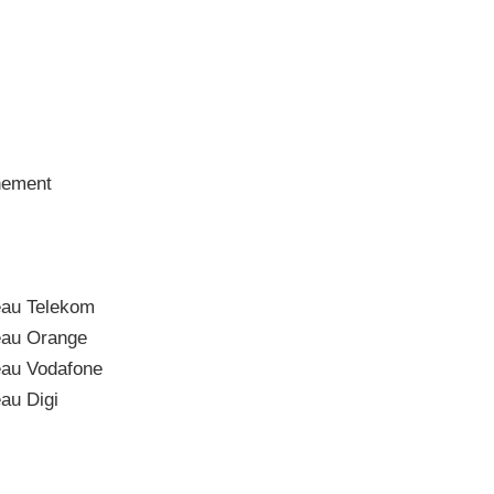
nement
au Telekom
eau Orange
au Vodafone
au Digi