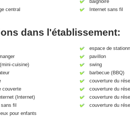
baignoire
e central
Internet sans fil
tions dans l'établissement:
espace de station
manger
pavillon
mini-cuisine)
swing
ateur
barbecue (BBQ)
e
couverture du rése
 couverte
couverture du rés
ernet (Internet)
couverture du rése
sans fil
couverture du rése
eux pour enfants