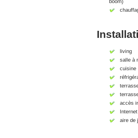
boom)
chauffag
Installa
living
salle à 
cuisine (
réfrigér
terrass
terrasse
accès int
Internet 
aire de j