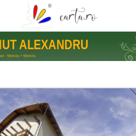
NUT ALEXANDRU
an - Moeciu
>
Moeciu