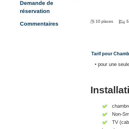
Demande de
réservation
10
places
5
Commentaires
Tarif pour Chamb
• pour une seule
Installa
chambre 
Non-Smo
TV (cable 