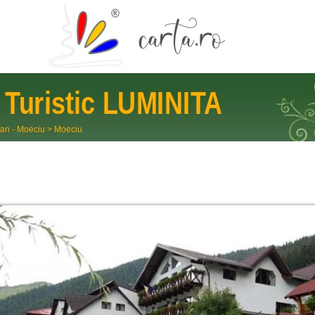
Turistic
LUMINITA
an - Moeciu
>
Moeciu