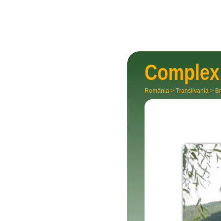
Complex 
România
>
Transilvania
>
Br