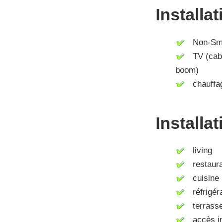
Installa
Non-Smo
TV (cable 
boom)
chauffag
Installa
living
restaura
cuisine (
réfrigér
terrass
accès int