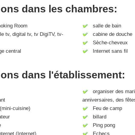
tions dans les chambres:
king Room
salle de bain
tv, digital tv, tv DigiTV, tv-
cabine de douche
Sèche-cheveux
e central
Internet sans fil
tions dans l'établissement:
organiser des mari
nt
anniversaires, des fête
mini-cuisine)
Feu de camp
ateur
billard
e
Ping pong
ernet (Internet)
Echecs