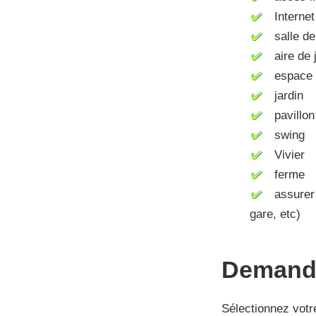
Internet 
salle de
aire de j
espace d
jardin
pavillon
swing
Vivier
ferme
assurer l
gare, etc)
Demande
Sélectionnez votr