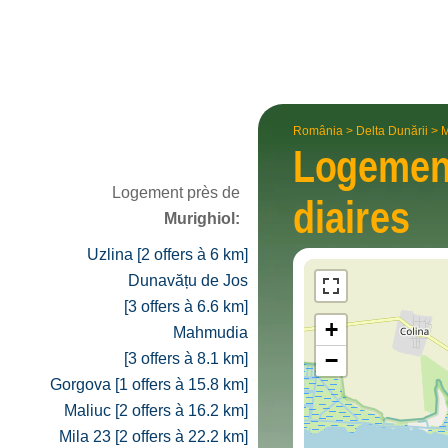
România
>
Delta Dunării
>
M
Logeme
Logement près de
diaires
Murighiol:
Uzlina [2 offers à 6 km]
Dunavățu de Jos
[3 offers à 6.6 km]
+
Mahmudia
−
[3 offers à 8.1 km]
Gorgova [1 offers à 15.8 km]
Maliuc [2 offers à 16.2 km]
Mila 23 [2 offers à 22.2 km]