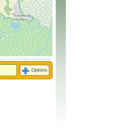
ta ©
OpenStreetMap
contributors
Options