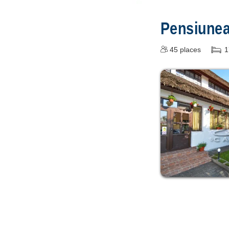
Pensiunea
45
places
1