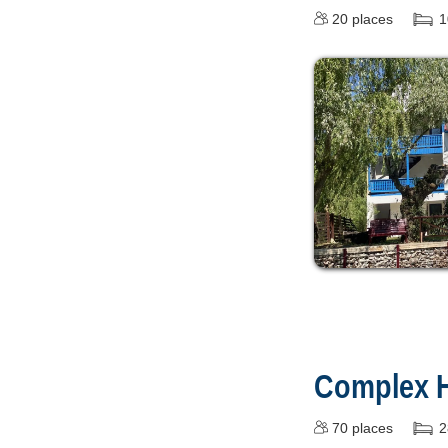
20
places
1
Complex H
70
places
2