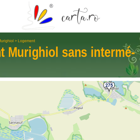
urighiol
>
Logement
nt
Murighiol
sans intermé­