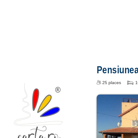
Pensiune
25
places
1