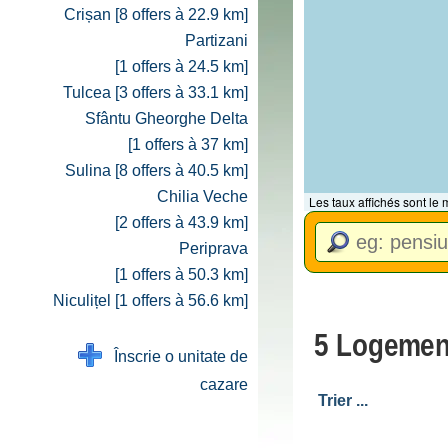
Crișan [8 offers à 22.9 km]
Partizani
[1 offers à 24.5 km]
Tulcea [3 offers à 33.1 km]
Sfântu Gheorghe Delta
[1 offers à 37 km]
Sulina [8 offers à 40.5 km]
Chilia Veche
Les taux affichés sont le
[2 offers à 43.9 km]
Periprava
[1 offers à 50.3 km]
Niculițel [1 offers à 56.6 km]
5 Logement
Înscrie o unitate de
cazare