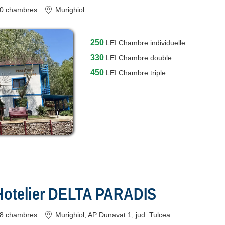
0
chambres
Murighiol
250
LEI
Chambre individuelle
330
LEI
Chambre double
450
LEI
Chambre triple
otelier DELTA PARADIS
8
chambres
Murighiol
, AP Dunavat 1
, jud. Tulcea