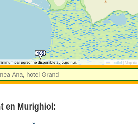
 minimum par personne disponible aujourd`hui.
Leaflet
|
Map da
 en Murighiol: