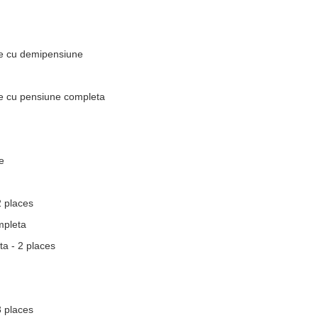
e cu demipensiune
 cu pensiune completa
e
 places
mpleta
a - 2 places
 places