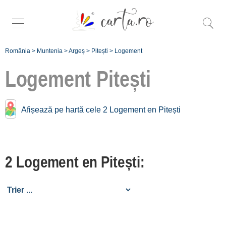
România
>
Muntenia
>
Argeș
>
Pitești
>
Logement
Logement
Pitești
Logement près de
Afișează pe hartă cele 2 Logement en Pitești
Pitești:
Mărăcineni Arges
2 Logement en Pitești:
[2 offers à 2.9 km]
Albota de Arges
[1 offers à 9.5 km]
Oarja
[1 offers à 13.9 km]