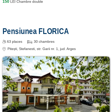
150
LEI
Chambre double
contact
login
Pensiunea FLORICA
63
places
30
chambres
Pitești
, Stefanesti, str. Garii nr. 1
, jud. Arges