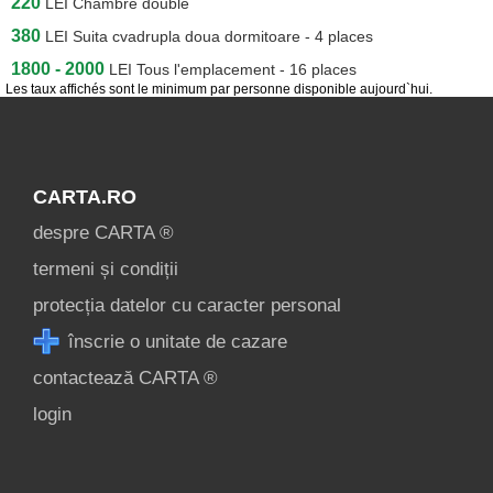
220
LEI
Chambre double
380
LEI
Suita cvadrupla doua dormitoare - 4 places
1800 - 2000
LEI
Tous l'emplacement - 16 places
Les taux affichés sont le minimum par personne disponible aujourd`hui.
CARTA.RO
despre CARTA ®
termeni și condiții
protecția datelor cu caracter personal
înscrie o unitate de cazare
contactează CARTA ®
login