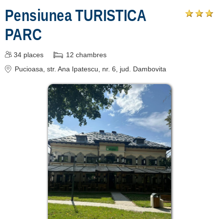
Pensiunea TURISTICA
de cazare
PARC
despre C A R T A ®
termeni și condiții
34
places
12
chambres
contact
Pucioasa
, str. Ana Ipatescu, nr. 6
, jud. Dambovita
login