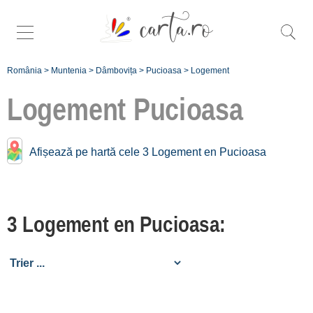
România
>
Muntenia
>
Dâmbovița
>
Pucioasa
>
Logement
Logement
Pucioasa
Logement près de
Afișează pe hartă cele 3 Logement en Pucioasa
Pucioasa:
Moroeni
3 Logement en Pucioasa:
[1 offers à 16.6 km]
Târgoviște
[1 offers à 17.1 km]
Înscrie o unitate