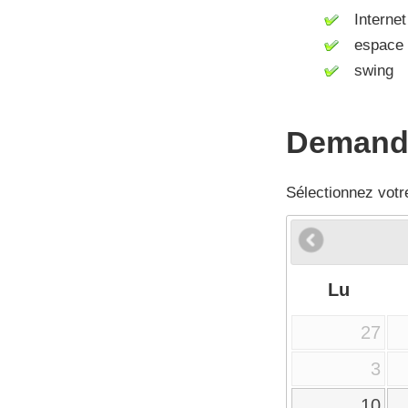
Internet 
espace d
swing
Demande
Sélectionnez votr
Lu
27
3
10