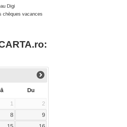
au Digi
s chèques vacances
 CARTA.ro:
Sâ
Du
1
2
8
9
15
16