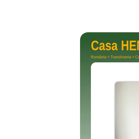
Casa
HE
România
>
Transilvania
>
C