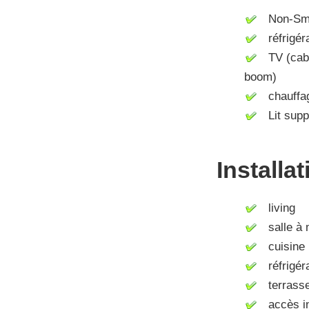
Non-Smo
réfrigér
TV (cable 
boom)
chauffag
Lit supp
Installa
living
salle à 
cuisine (
réfrigér
terrass
accès int