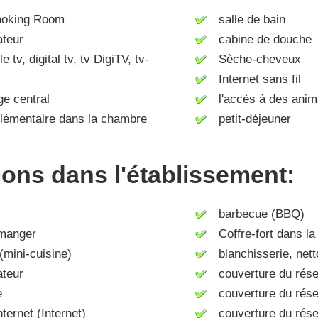
king Room
salle de bain
ateur
cabine de douche
tv, digital tv, tv DigiTV, tv-
Sèche-cheveux
Internet sans fil
e central
l'accès à des anim
lémentaire dans la chambre
petit-déjeuner
tions dans l'établissement:
barbecue (BBQ)
manger
Coffre-fort dans la
mini-cuisine)
blanchisserie, nett
ateur
couverture du rése
e
couverture du rés
ernet (Internet)
couverture du rése