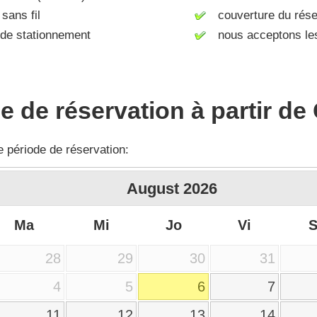
sans fil
couverture du rése
e stationnement
nous acceptons le
 de réservation à partir de
e période de réservation:
August
2026
Ma
Mi
Jo
Vi
28
29
30
31
4
5
6
7
11
12
13
14