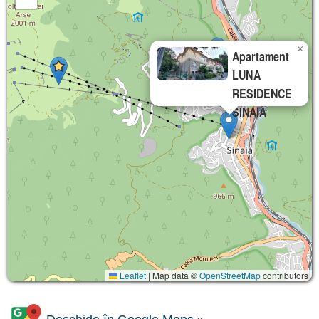
×
Apartament
LUNA
RESIDENCE
SINAIA
Leaflet
|
Map data ©
OpenStreetMap
contributors