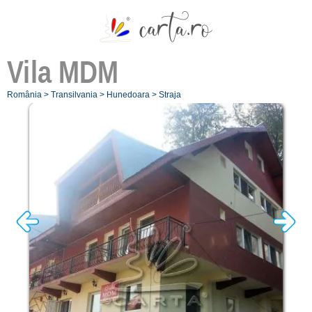
Vila
MDM
România
>
Transilvania
>
Hunedoara
>
Straja