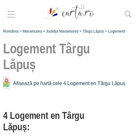
România
>
Maramureș
>
Județul Maramureș
>
Târgu Lăpuș
>
Logement
Logement
Târgu
Lăpuș
Logement près de
Târgu Lăpuș:
Afișează pe hartă cele 4 Logement en Târgu Lăpuș
Cavnic
[1 offers à 23.4 km]
Baia Mare
4 Logement en Târgu
[12 offers à 31.4 km]
Lăpuș:
Botiza
[1 offers à 32.1 km]