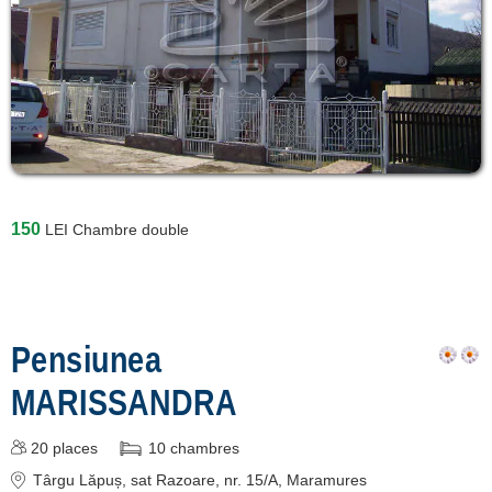
Înscrie o unitate de
cazare
despre C A R T A ®
termeni și condiții
contact
150
LEI
Chambre double
login
Pensiunea
MARISSANDRA
20
places
10
chambres
Târgu Lăpuș
, sat Razoare, nr. 15/A, Maramures