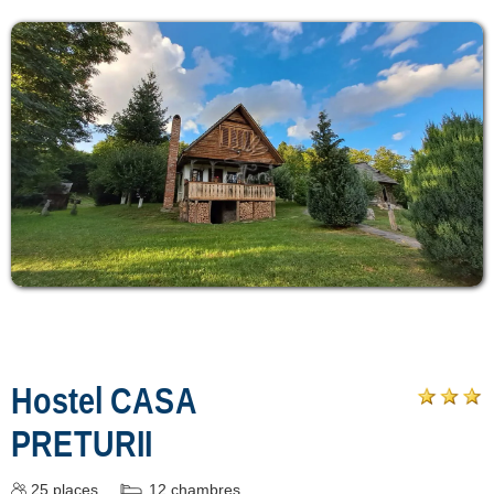
Hostel CASA
PRETURII
25
places
12
chambres