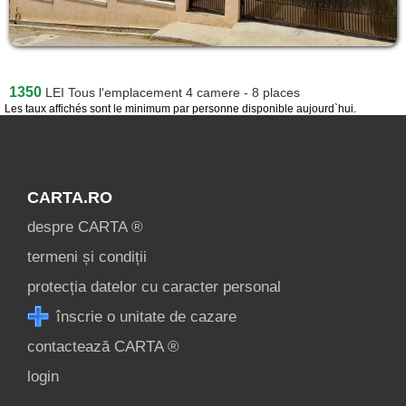
1350
LEI
Tous l'emplacement 4 camere - 8 places
Les taux affichés sont le minimum par personne disponible aujourd`hui.
CARTA.RO
despre CARTA ®
termeni și condiții
protecția datelor cu caracter personal
înscrie o unitate de cazare
contactează CARTA ®
login