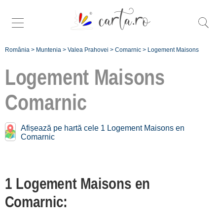
România
>
Muntenia
>
Valea Prahovei
>
Comarnic
>
Logement Maisons
Logement Maisons
Comarnic
Maisons près de
Comarnic:
Afișează pe hartă cele 1 Logement Maisons en
Comarnic
Breaza
[3 offers à 7.5 km]
Sinaia
1 Logement Maisons en
[13 offers à 13.7 km]
Comarnic:
Bușteni
[8 offers à 20.3 km]