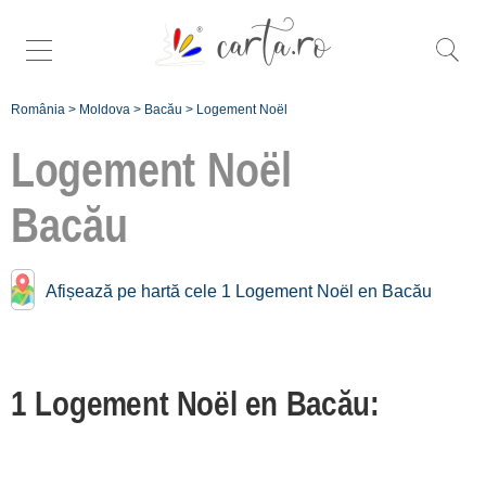
România
>
Moldova
>
Bacău
>
Logement Noël
Logement Noël
Bacău
Trouver plus
spécifiques noël à
Afișează pe hartă cele 1 Logement Noël en Bacău
Bacău:
Orașul Bacău
[1]
1 Logement Noël en Bacău:
Înscrie o
unitate de cazare