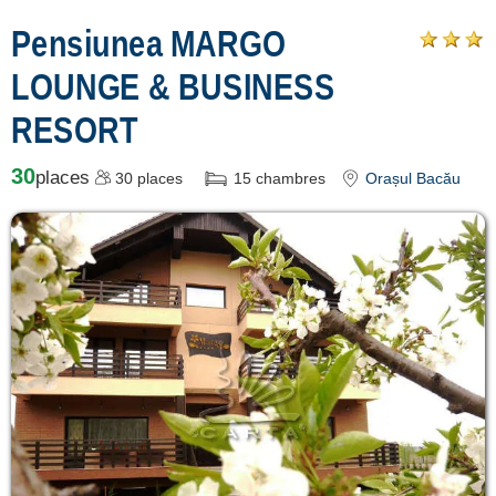
Pensiunea MARGO
despre C A R T A
®
LOUNGE & BUSINESS
termeni și
RESORT
condiții
30
places
30
places
15
chambres
Orașul Bacău
contact
login
Voir toutes les
attractions
touristiques à
Bacău »