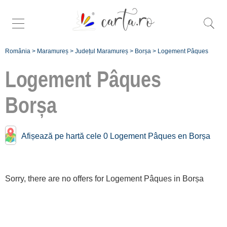
România
>
Maramureș
>
Județul Maramureș
>
Borșa
>
Logement Pâques
Logement Pâques
Borșa
Înscrie
Afișează pe hartă cele 0 Logement Pâques en Borșa
o unitate de
cazare
Sorry, there are no offers for Logement Pâques in Borșa
despre C A
R T A ®
termeni și