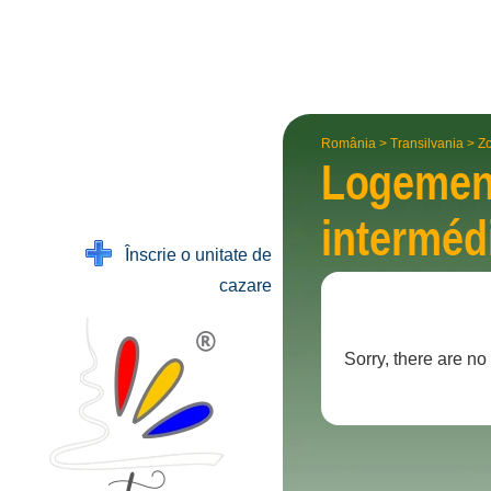
România
>
Transilvania
>
Zo
Logemen
intermé­d
Înscrie o unitate de
cazare
Sorry, there are no