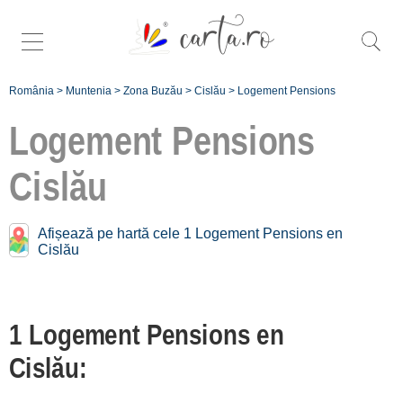
România
>
Muntenia
>
Zona Buzău
>
Cislău
>
Logement Pensions
Logement Pensions
Cislău
Pensions près de
Cislău:
Afișează pe hartă cele 1 Logement Pensions en
Cislău
Valea Lupului
[1 offers à 14.1 km]
Chiojdu
1 Logement Pensions en
[1 offers à 18.6 km]
Cislău:
Buzău
[1 offers à 35.6 km]