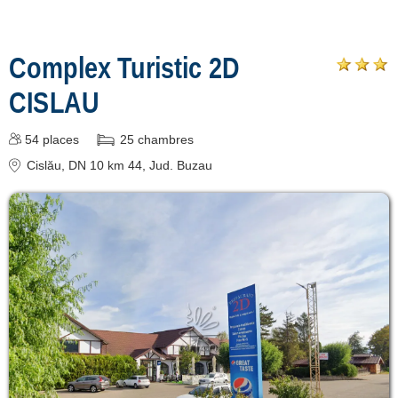
Râmnicu Sărat
[1 offers à 55.6 km]
Complex Turistic 2D
CISLAU
Înscrie o unitate
de cazare
54
places
25
chambres
Cislău
, DN 10 km 44
, Jud. Buzau
despre C A R T A ®
termeni și condiții
contact
login